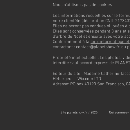
Nous n'utilisons pas de cookies
Les informations recueillies sur le for
notre clientèle (déclaration CNIL 2173432
Elles ne seront pas vendues ni louées à d
Elles sont conservées pendant 3 ans et 
d'arbre de Noël et ensuite avec votre ac
Conformément à la
loi « informatique et
contactant :
contact@planetshow.fr
, ou 
Propriété intellectuelle : Les photos, vid
interdite sauf accord express de PLAN
Editeur du site :
Madame Catherine Tacc
Hébergeur : Wix.com LTD
Adresse: PO box 40190 San Francisco, C
Site planetshow.fr / 2026
Qui sommes-n