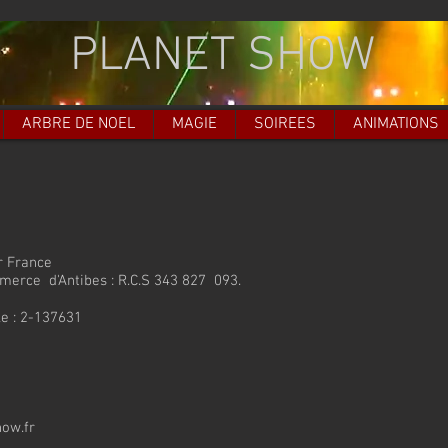
PL
ANET SHOW
ARBRE DE NOEL
MAGIE
SOIREES
ANIMATIONS
r France
merce d'Antibes : R.C.S 343 827 093.
le : 2-137631
ow.fr